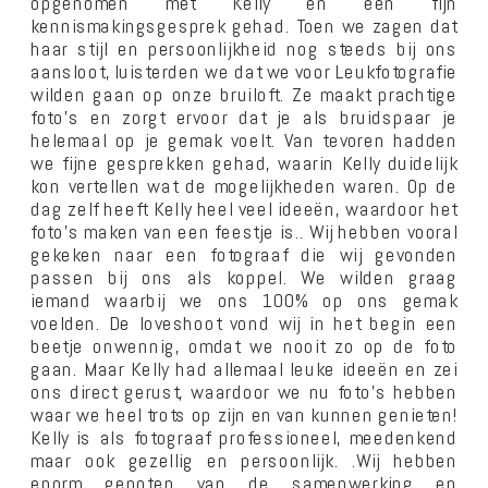
opgenomen met Kelly en een fijn
kennismakingsgesprek gehad. Toen we zagen dat
haar stijl en persoonlijkheid nog steeds bij ons
aansloot, luisterden we dat we voor Leukfotografie
wilden gaan op onze bruiloft. Ze maakt prachtige
foto’s en zorgt ervoor dat je als bruidspaar je
helemaal op je gemak voelt. Van tevoren hadden
we fijne gesprekken gehad, waarin Kelly duidelijk
kon vertellen wat de mogelijkheden waren. Op de
dag zelf heeft Kelly heel veel ideeën, waardoor het
foto’s maken van een feestje is.. Wij hebben vooral
gekeken naar een fotograaf die wij gevonden
passen bij ons als koppel. We wilden graag
iemand waarbij we ons 100% op ons gemak
voelden. De loveshoot vond wij in het begin een
beetje onwennig, omdat we nooit zo op de foto
gaan. Maar Kelly had allemaal leuke ideeën en zei
ons direct gerust, waardoor we nu foto’s hebben
waar we heel trots op zijn en van kunnen genieten!
Kelly is als fotograaf professioneel, meedenkend
maar ook gezellig en persoonlijk. .Wij hebben
enorm genoten van de samenwerking en