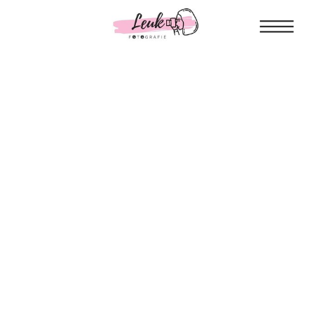
Op zoek naar de perfecte plek voor een
gezinsfotoshoot in (de buurt van)
Amsterdam?
READ MORE..