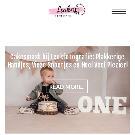
Cakesmash bij Leukfotografie: Plakkerige
Handjes, Vieze Snoetjes en Heel Veel Plezier!
READ MORE..